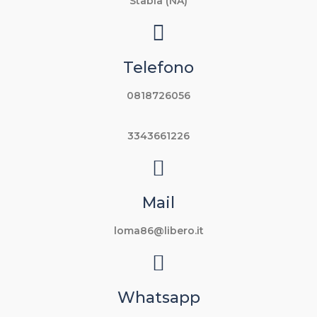
Stabia (NA)
Telefono
0818726056
3343661226
Mail
loma86@libero.it
Whatsapp